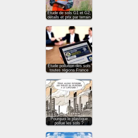
Étude de sols G1 et G2,
détails et prix par terrain
Étude pollution des sols
toutes régions France
Pourquoi le plastique
pollue les sols ?