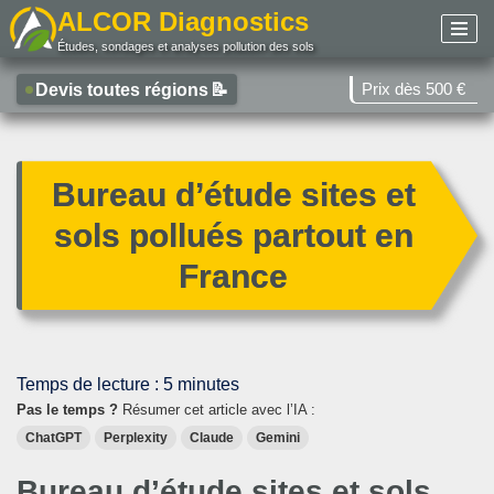
ALCOR Diagnostics
Études, sondages et analyses pollution des sols
Aller
au
Prix dès 500 €
Devis toutes régions
📝
contenu
Bureau d’étude sites et
sols pollués partout en
France
Temps de lecture :
5
minutes
Pas le temps ?
Résumer cet article avec l’IA :
ChatGPT
Perplexity
Claude
Gemini
Bureau d’étude sites et sols