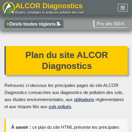
ALCOR Diagnostics
Études, sondages et analyses pollution des sols
Aller
au
Prix dès 500 €
Devis toutes régions
📝
contenu
Plan du site ALCOR
Diagnostics
Retrouvez ci-dessous les principales pages du site ALCOR
Diagnostics consacrées aux diagnostics de pollution des sols,
aux études environnementales, aux
obligations
réglementaires
et aux risques liés aux
sols pollués
.
À savoir :
ce plan du site HTML présente les principales