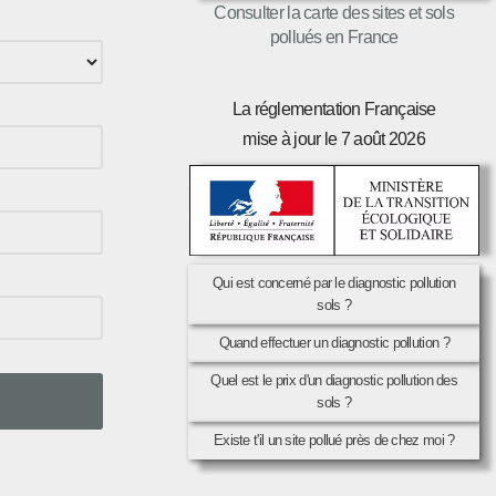
Consulter la carte des sites et sols
pollués en France
La réglementation Française
mise à jour le 7 août 2026
Qui est concerné par le diagnostic pollution
sols ?
Quand effectuer un diagnostic pollution ?
Quel est le prix d'un diagnostic pollution des
sols ?
Existe t'il un site pollué près de chez moi ?