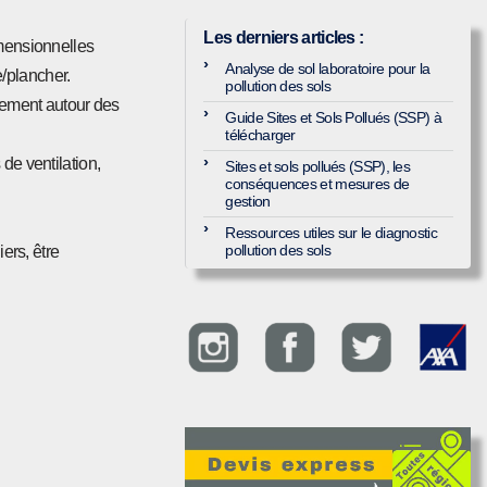
Les derniers articles
:
imensionnelles
Analyse de sol laboratoire pour la
/plancher.
pollution des sols
trement autour des
Guide Sites et Sols Pollués (SSP) à
télécharger
de ventilation,
Sites et sols pollués (SSP), les
conséquences et mesures de
gestion
Ressources utiles sur le diagnostic
pollution des sols
ers, être