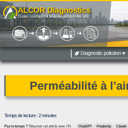
ALCOR Diagnostics
Aller
Études, sondages et analyses pollution des sols
au
contenu
Diagnostic pollution
09 67 38 40 85
Diagnostic de pollution des sols toutes r
Paris
Lille
Dijon
Lyon
Marseille
Montpellier
Toulouse
Besançon
Perméabilité à l’ai
Temps de lecture :
2
minutes
Pas le temps ?
Résumer cet article avec l’IA :
ChatGPT
Perplexity
Claude