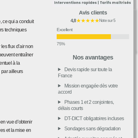
Avis clients
★★★★★
4,8
Note sur 5
, ce qui a conduit
Excellent
urs techniques
les flux d’air non
Très bon
peuvent entraîner
Nos avantages
ntuel à la
Devis rapide sur toute la
 par ailleurs
Moyen
France
Mission engagée dès votre
accord
Passable
Phases 1 et 2 conjointes,
délais courts
Décevant
DT-DICT obligatoires incluses
 en vue d’obtenir
Sondages sans dégradation
es et la mise en