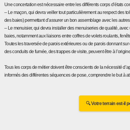
Une concertation est nécessaire entre les différents corps d’états co
– Le maçon, qui devra veiller tout particulièrement au respect des 
des baies) permettant d’assurer un bon assemblage avec les autres 
– Le menuisier, qui devra installer des menuiseries de qualité, avec
baies, notamment aux liaisons entre coffres de volets roulants, fenêt
Toutes les traversée de parois extérieures ou de parois donnant sur 
des conduits de fumée, des trappes de visite, peuvent être à l’origine d
Tous les corps de métier doivent être conscients de la nécessité d’ap
informés des différentes séquences de pose, comprendre le but à att
🔍 Votre terrain est-il