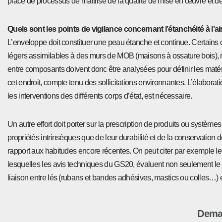
place de processus de maîtrise de la qualité de mise en œuvre et de 
Quels sont les points de vigilance concernant l’étanchéité à l’ai
L’enveloppe doit constituer une peau étanche et continue. Certains
légers assimilables à des murs de MOB (maisons à ossature bois), ren
entre composants doivent donc être analysées pour définir les matéria
cet endroit, compte tenu des sollicitations environnantes. L’élaborati
les interventions des différents corps d’état, est nécessaire.
Un autre effort doit porter sur la prescription de produits ou systèmes 
propriétés intrinsèques que de leur durabilité et de la conservation
rapport aux habitudes encore récentes. On peut citer par exemple l
lesquelles les avis techniques du GS20, évaluent non seulement le 
liaison entre lés (rubans et bandes adhésives, mastics ou colles…) 
Deman