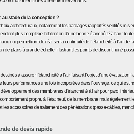
coordination entre les différents intervenants.
r, au stade de la conception ?
 choix architecturaux, notamment les bardages rapportés ventilés mis 
dent plus complexe l’obtention d’une bonne étanchéité à l’air : toutes
ux qui permettront de réaliser la continuité de l’étanchéité à l’air de 
on de plans à grande échelle, illustrant les points de discontinuité possi
destinés à assurer l’étanchéité à l’air, faisant l’objet d’une évaluation fi
 de leurs performances une fois incorporées dans l’ouvrage, ce qui est 
e développement des membranes d’étanchéité à l’air pour paroi intérieu
comportement propre, à l’état neuf, de la membrane mais également les
et les accessoires de traitement des pénétrations (passe-câbles, manch
de de devis rapide