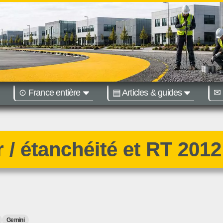
⊙ France entière
▤ Articles & guides
✉ 
égions :
Nantes
Bordeaux
r / étanchéité et RT 2012
Gemini