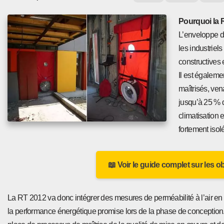
Pourquoi la R
L’enveloppe du
les industriel
constructives 
Il est égalemen
maîtrisés, ven
jusqu’à 25 % 
climatisation 
fortement iso
📖 Voir le guide complet sur les o
La RT 2012 va donc intégrer des mesures de perméabilité à l’air en fin
la performance énergétique promise lors de la phase de conception. 