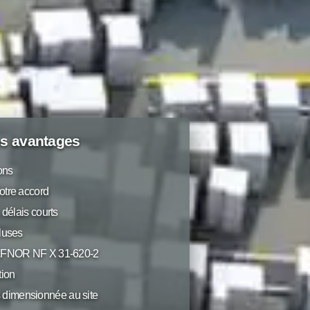
s avantages
ions
otre accord
 délais courts
luses
 AFNOR NF X 31-620-2
ion
dimensionnée au site