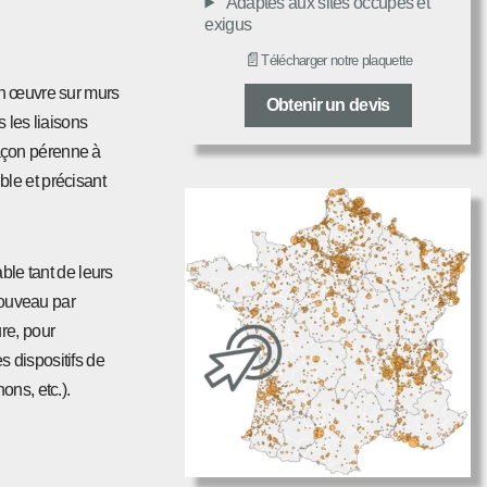
Adaptés aux sites occupés et
exigus
📄
Télécharger notre plaquette
en œuvre sur murs
Obtenir un devis
 les liaisons
façon pérenne à
ble et précisant
able tant de leurs
nouveau par
re, pour
 dispositifs de
ons, etc.).