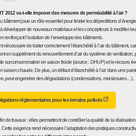
T 2012 va-t-elle imposer des mesures de perméabilité à l’air ?
 bâtiment joue un rôle essentiel pour limiter les déperditions d’énergie
s à développer de nouveaux matériaux et les concepteurs à modifier le
en renforçant l’isolation de l’enveloppe des bâtiments.
t nécessaire de traiter correctement l’étanchéité à l’air du bâtiment, car 
ant en supplément du renouvellement d’air du système de ventilation, 
de surconsommation en saison froide (source : DHUP) et le recours éve
en saison chaude. De plus, un défaut d’étanchéité à l’air dans une paroi
lée, peut engendrer des dégradations (condensations, moisissures…).
bligations réglementaires pour les terrains pollués
 de travaux : elles permettront de contrôler la qualité de la réalisation
Cette exigence rend nécessaire l’adaptation des pratiques constructiv