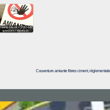
miante Décret n°2012-639,
questions / réponses
Couverture amiante fibres ciment, réglementati