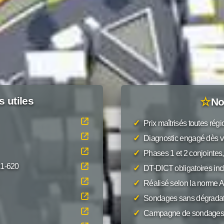
s utiles
☆
No
✓
Prix maîtrisés toutes rég
✓
Diagnostic engagé dès v
✓
Phases 1 et 2 conjointes,
31-620
✓
DT-DICT obligatoires inc
✓
Réalisé selon la norme
✓
Sondages sans dégradat
✓
Campagne de sondages 