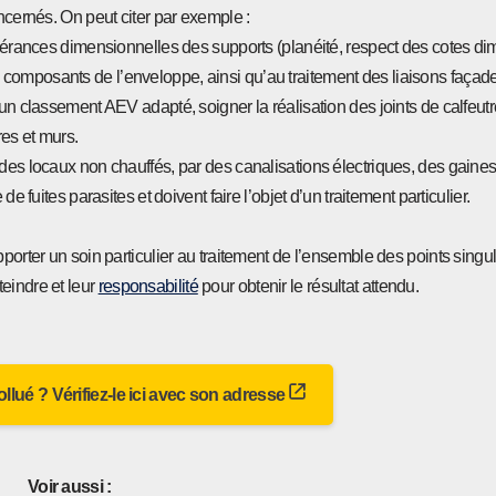
ncernés. On peut citer par exemple :
tolérances dimensionnelles des supports (planéité, respect des cotes d
composants de l’enveloppe, ainsi qu’au traitement des liaisons façade
 un classement AEV adapté, soigner la réalisation des joints de calfeu
res et murs.
des locaux non chauffés, par des canalisations électriques, des gaines 
e fuites parasites et doivent faire l’objet d’un traitement particulier.
porter un soin particulier au traitement de l’ensemble des points singuli
eindre et leur
responsabilité
pour obtenir le résultat attendu.
 pollué ? Vérifiez-le ici avec son adresse
Voir aussi :