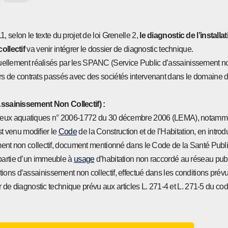
1, selon le texte du projet de loi Grenelle 2,
le diagnostic de l’installa
ollectif
va venir intégrer le dossier de diagnostic technique.
ellement réalisés par les SPANC (Service Public d’assainissement non-
ers de contrats passés avec des sociétés intervenant dans le domaine d
ssainissement Non Collectif)
:
milieux aquatiques n° 2006-1772 du 30 décembre 2006 (LEMA), notamme
st venu modifier le
Code
de la Construction et de l’Habitation, en introd
ment non collectif, document mentionné dans le Code de la Santé Publiq
partie d’un immeuble à
usage
d’habitation non raccordé au réseau publ
tions d’assainissement non collectif, effectué dans les conditions prévu
er de diagnostic technique prévu aux articles L. 271-4 et L. 271-5 du cod