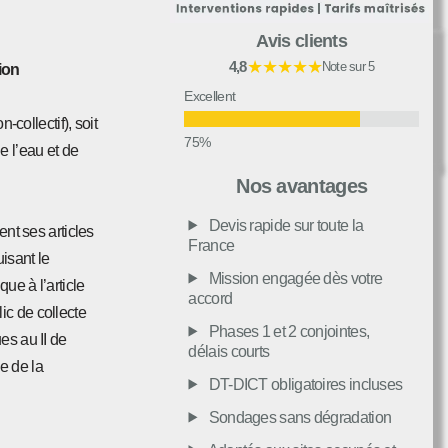
Avis clients
★★★★★
4,8
Note sur 5
tion
Excellent
collectif), soit
e l’eau et de
Très bon
Nos avantages
Devis rapide sur toute la
nt ses articles
Moyen
France
uisant le
Mission engagée dès votre
ue à l’article
accord
Passable
ic de collecte
Phases 1 et 2 conjointes,
es au II de
délais courts
e de la
Décevant
DT-DICT obligatoires incluses
Sondages sans dégradation