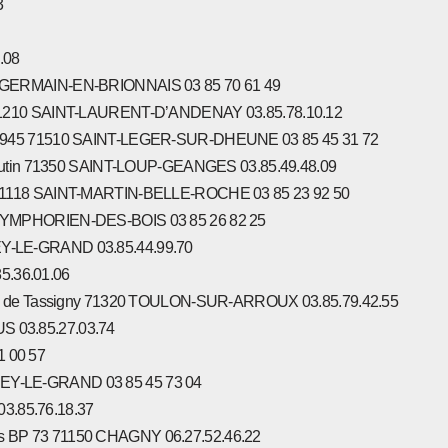
3
.08
GERMAIN-EN-BRIONNAIS 03 85 70 61 49
1210 SAINT-LAURENT-D’ANDENAY 03.85.78.10.12
1945 71510 SAINT-LEGER-SUR-DHEUNE 03 85 45 31 72
autin 71350 SAINT-LOUP-GEANGES 03.85.49.48.09
1118 SAINT-MARTIN-BELLE-ROCHE 03 85 23 92 50
YMPHORIEN-DES-BOIS 03 85 26 82 25
-LE-GRAND 03.85.44.99.70
5.36.01.06
e de Tassigny 71320 TOULON-SUR-ARROUX 03.85.79.42.55
S 03.85.27.03.74
1 00 57
IREY-LE-GRAND 03 85 45 73 04
3.85.76.18.37
ois BP 73 71150 CHAGNY 06.27.52.46.22