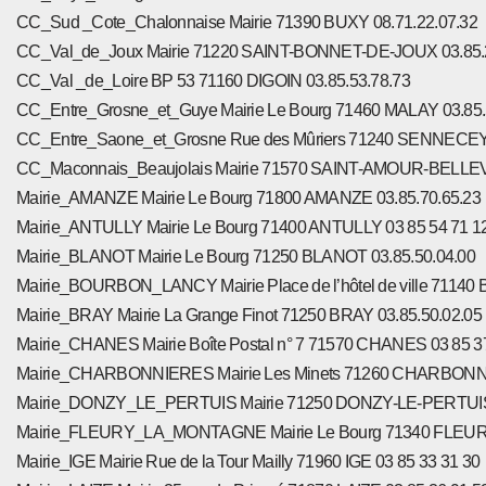
CC_Sud _Cote_Chalonnaise Mairie 71390 BUXY 08.71.22.07.32
CC_Val_de_Joux Mairie 71220 SAINT-BONNET-DE-JOUX 03.85.
CC_Val _de_Loire BP 53 71160 DIGOIN 03.85.53.78.73
CC_Entre_Grosne_et_Guye Mairie Le Bourg 71460 MALAY 03.85.
CC_Entre_Saone_et_Grosne Rue des Mûriers 71240 SENNECEY
CC_Maconnais_Beaujolais Mairie 71570 SAINT-AMOUR-BELLEV
Mairie_AMANZE Mairie Le Bourg 71800 AMANZE 03.85.70.65.23
Mairie_ANTULLY Mairie Le Bourg 71400 ANTULLY 03 85 54 71 1
Mairie_BLANOT Mairie Le Bourg 71250 BLANOT 03.85.50.04.00
Mairie_BOURBON_LANCY Mairie Place de l’hôtel de ville 711
Mairie_BRAY Mairie La Grange Finot 71250 BRAY 03.85.50.02.05
Mairie_CHANES Mairie Boîte Postal n° 7 71570 CHANES 03 85 3
Mairie_CHARBONNIERES Mairie Les Minets 71260 CHARBONNI
Mairie_DONZY_LE_PERTUIS Mairie 71250 DONZY-LE-PERTUIS 
Mairie_FLEURY_LA_MONTAGNE Mairie Le Bourg 71340 FLEUR
Mairie_IGE Mairie Rue de la Tour Mailly 71960 IGE 03 85 33 31 30