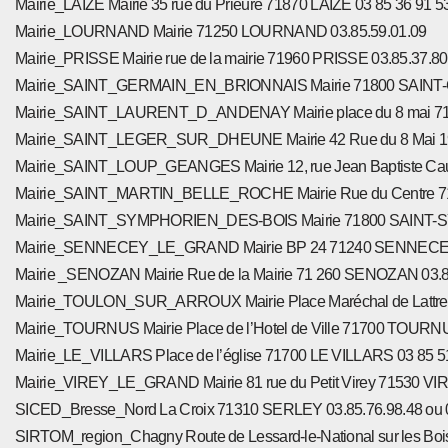
Mairie_LAIZE Mairie 35 rue du Prieuré 71870 LAIZE 03 85 36 91 5
Mairie_LOURNAND Mairie 71250 LOURNAND 03.85.59.01.09
Mairie_PRISSE Mairie rue de la mairie 71960 PRISSE 03.85.37.80
Mairie_SAINT_GERMAIN_EN_BRIONNAIS Mairie 71800 SAINT-
Mairie_SAINT_LAURENT_D_ANDENAY Mairie place du 8 mai 7
Mairie_SAINT_LEGER_SUR_DHEUNE Mairie 42 Rue du 8 Mai 
Mairie_SAINT_LOUP_GEANGES Mairie 12, rue Jean Baptiste C
Mairie_SAINT_MARTIN_BELLE_ROCHE Mairie Rue du Centre 7
Mairie_SAINT_SYMPHORIEN_DES-BOIS Mairie 71800 SAINT-S
Mairie_SENNECEY_LE_GRAND Mairie BP 24 71240 SENNECEY
Mairie _SENOZAN Mairie Rue de la Mairie 71 260 SENOZAN 03.8
Mairie_TOULON_SUR_ARROUX Mairie Place Maréchal de Lattr
Mairie_TOURNUS Mairie Place de l’Hotel de Ville 71700 TOURNU
Mairie_LE_VILLARS Place de l’église 71700 LE VILLARS 03 85 5
Mairie_VIREY_LE_GRAND Mairie 81 rue du Petit Virey 71530 V
SICED_Bresse_Nord La Croix 71310 SERLEY 03.85.76.98.48 ou 0
SIRTOM_region_Chagny Route de Lessard-le-National sur les B