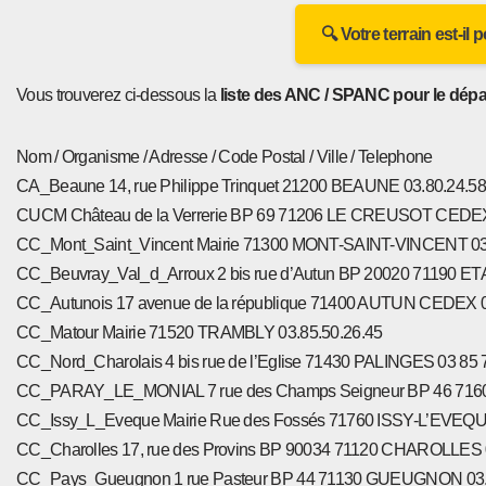
🔍 Votre terrain est-il
Vous trouverez ci-dessous la
liste des ANC / SPANC pour le dépa
Nom / Organisme / Adresse / Code Postal / Ville / Telephone
CA_Beaune 14, rue Philippe Trinquet 21200 BEAUNE 03.80.24.58
CUCM Château de la Verrerie BP 69 71206 LE CREUSOT CEDEX 
CC_Mont_Saint_Vincent Mairie 71300 MONT-SAINT-VINCENT 03.
CC_Beuvray_Val_d_Arroux 2 bis rue d’Autun BP 20020 71190 
CC_Autunois 17 avenue de la république 71400 AUTUN CEDEX 0
CC_Matour Mairie 71520 TRAMBLY 03.85.50.26.45
CC_Nord_Charolais 4 bis rue de l’Eglise 71430 PALINGES 03 85 
CC_PARAY_LE_MONIAL 7 rue des Champs Seigneur BP 46 7160
CC_Issy_L_Eveque Mairie Rue des Fossés 71760 ISSY-L’EVEQUE
CC_Charolles 17, rue des Provins BP 90034 71120 CHAROLLES 
CC_Pays_Gueugnon 1 rue Pasteur BP 44 71130 GUEUGNON 03.