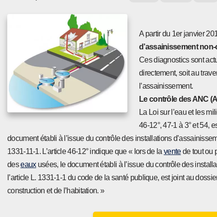
A partir du 1er janvier 201
d’assainissement non-c
Ces diagnostics sont actu
directement, soit au trav
l’assainissement.
Le contrôle des ANC (A
La Loi sur l’eau et les 
46-12°, 47-1 à 3° et 54, e
document établi à l’issue du contrôle des installations d’assainisse
1331-11-1. L’article 46-12° indique que « lors de la
vente
de tout ou 
des
eaux
usées, le document établi à l’issue du contrôle des installa
l’article L. 1331-1-1 du code de la santé publique, est joint au dossi
construction et de l’habitation. »