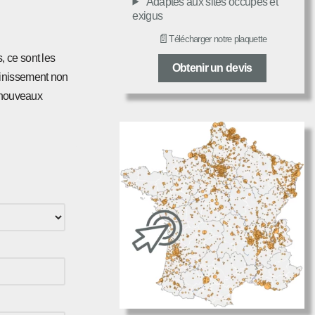
Adaptés aux sites occupés et
exigus
📄
Télécharger notre plaquette
, ce sont les
Obtenir un devis
ainissement non
s nouveaux