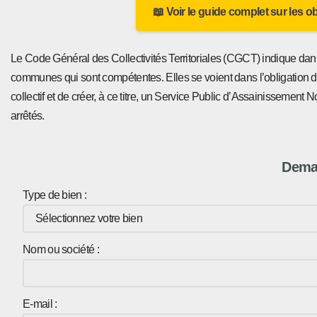
📖 Voir le guide complet sur les o
Le Code Général des Collectivités Territoriales (CGCT) indique dan
communes qui sont compétentes. Elles se voient dans l’obligation 
collectif et de créer, à ce titre, un Service Public d’Assainisseme
arrêtés.
Deman
Type de bien :
Nom ou société :
E-mail :