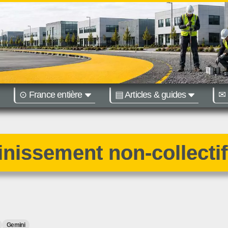
⊙ France entière
▤ Articles & guides
✉ 
égions :
Nantes
Bordeaux
ainissement non-collectif
Gemini