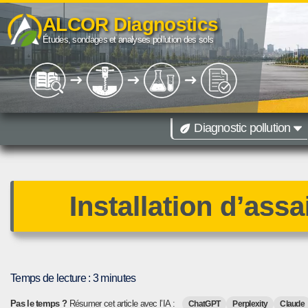
ALCOR Diagnostics
Aller
Études, sondages et analyses pollution des sols
au
contenu
Diagnostic pollution
09 67 38 40 85
Diagnostic de pollution des sols toutes r
Paris
Lille
Dijon
Lyon
Marseille
Montpellier
Toulouse
Besançon
Installation d’ass
Temps de lecture :
3
minutes
Pas le temps ?
Résumer cet article avec l’IA :
ChatGPT
Perplexity
Claude