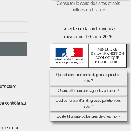
Consulter la carte des sites et sols
pollués en France
La réglementation Française
mise à jour le 6 août 2026
Qui est concerné par le diagnostic pollution
sols ?
effectuer.
Quand effectuer un diagnostic pollution ?
Quel est le prix d'un diagnostic pollution des
 ce contrôle au
sols ?
Existe t'il un site pollué près de chez moi ?
ssement non