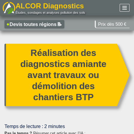
ALCOR Diagnostics
Études, sondages et analyses pollution des sols
Aller
au
Prix dès 500 €
Devis toutes régions
📝
contenu
Réalisation des
diagnostics amiante
avant travaux ou
démolition des
chantiers BTP
Temps de lecture :
2
minutes
Pas le temps ?
Résumer cet article avec l’IA :