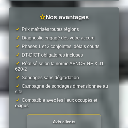
☆
Nos avantages
✓
Prix maîtrisés toutes régions
✓
Diagnostic engagé dès votre accord
✓
Phases 1 et 2 conjointes, délais courts
✓
DT-DICT obligatoires incluses
✓
Réalisé selon la norme AFNOR NF X 31-
620-2
✓
Sondages sans dégradation
✓
Campagne de sondages dimensionnée au
site
✓
Compatible avec les lieux occupés et
exigus
Avis clients