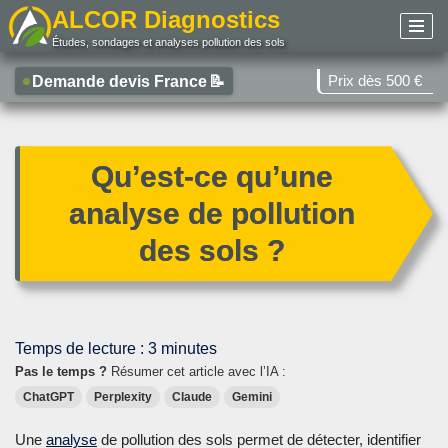
ALCOR Diagnostics
Études, sondages et analyses pollution des sols
Aller
au
Prix dès 500 €
Demande devis France
📝
contenu
Qu’est-ce qu’une
analyse de pollution
des sols ?
Temps de lecture :
3
minutes
Pas le temps ?
Résumer cet article avec l’IA :
ChatGPT
Perplexity
Claude
Gemini
Une
analyse
de pollution des sols permet de détecter, identifier