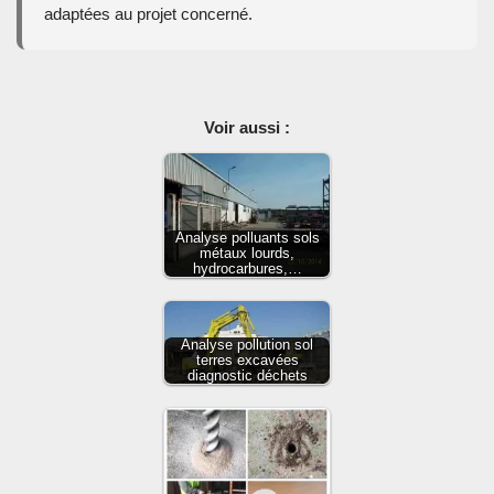
adaptées au projet concerné.
Voir aussi :
Analyse polluants sols
métaux lourds,
hydrocarbures,…
Analyse pollution sol
terres excavées
diagnostic déchets