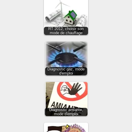
RT 2012, choisir son
mode de chauffage
Diagnostic gaz, mode
d'emploi
Diagnostic amiante,
mode d'emploi