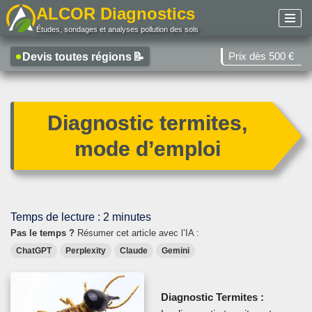
ALCOR Diagnostics
Études, sondages et analyses pollution des sols
Aller
au
Prix dès 500 €
Devis toutes régions
📝
contenu
Diagnostic termites,
mode d’emploi
Temps de lecture :
2
minutes
Pas le temps ?
Résumer cet article avec l’IA :
ChatGPT
Perplexity
Claude
Gemini
Diagnostic Termites
: