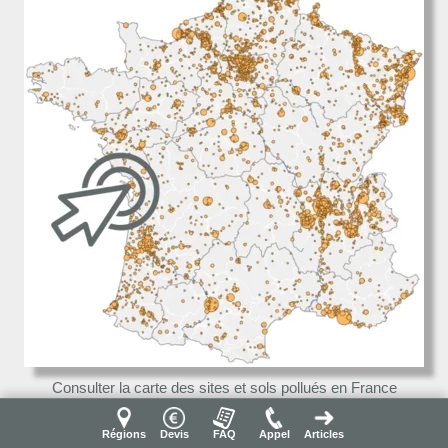
Consulter la carte des sites et sols pollués en France
Régions
Devis
FAQ
Appel
Articles