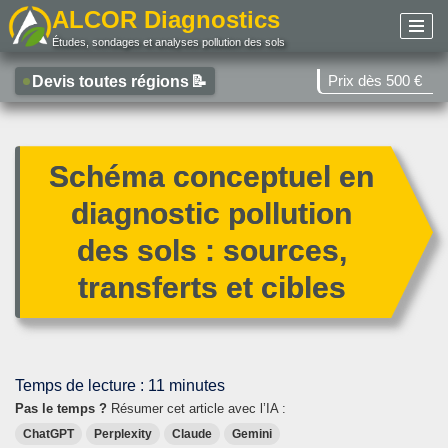
ALCOR Diagnostics
Études, sondages et analyses pollution des sols
Aller
au
Prix dès 500 €
Devis toutes régions
📝
contenu
Schéma conceptuel en
diagnostic pollution
des sols : sources,
transferts et cibles
Temps de lecture :
11
minutes
Pas le temps ?
Résumer cet article avec l’IA :
ChatGPT
Perplexity
Claude
Gemini