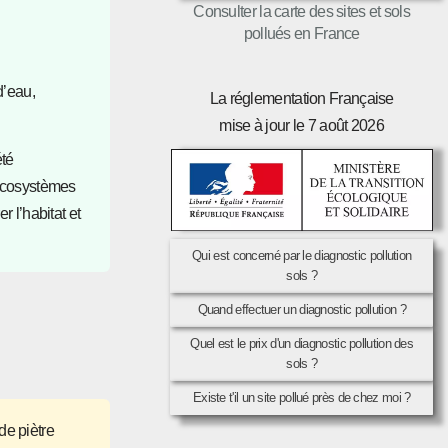
Consulter la carte des sites et sols
pollués en France
d’eau,
La réglementation Française
mise à jour le 7 août 2026
été
’écosystèmes
 l’habitat et
Qui est concerné par le diagnostic pollution
sols ?
Quand effectuer un diagnostic pollution ?
Quel est le prix d'un diagnostic pollution des
sols ?
Existe t'il un site pollué près de chez moi ?
de piètre