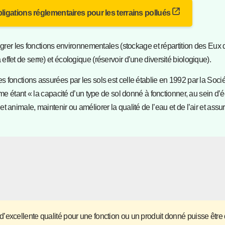
bligations réglementaires pour les terrains pollués
égrer les fonctions environnementales (stockage et répartition des Eux 
 effet de serre) et écologique (réservoir d’une diversité biologique).
fonctions assurées par les sols est celle établie en 1992 par la Soci
mme étant « la capacité d’un type de sol donné à fonctionner, au sein d
nimale, maintenir ou améliorer la qualité de l’eau et de l’air et assurer
sol d’excellente qualité pour une fonction ou un produit donné puisse être 