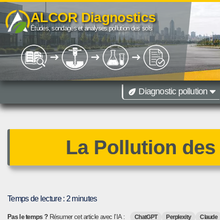
ALCOR Diagnostics
Aller
Études, sondages et analyses pollution des sols
au
contenu
Diagnostic pollution
09 67 38 40 85
Diagnostic de pollution des sols toutes r
Paris
Lille
Dijon
Lyon
Marseille
Montpellier
Toulouse
Besançon
La Pollution des
Temps de lecture :
2
minutes
Pas le temps ?
Résumer cet article avec l’IA :
ChatGPT
Perplexity
Claude