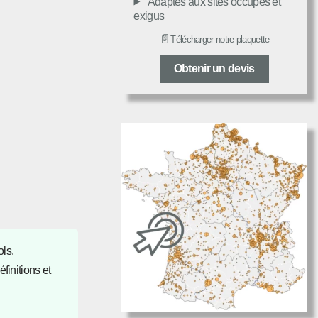
Adaptés aux sites occupés et
exigus
📄
Télécharger notre plaquette
Obtenir un devis
ols.
finitions et