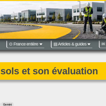
⊙ France entière
▤ Articles & guides
✉ 
égions :
Nantes
Bordeaux
 sols et son évaluation
Gemini