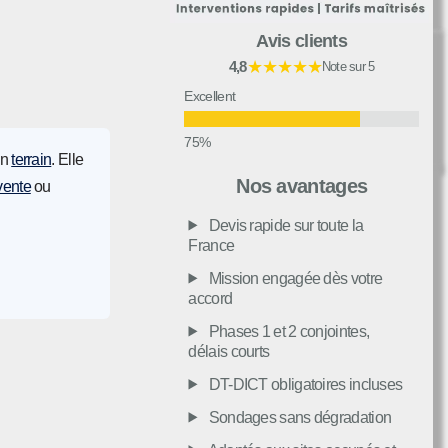
Avis clients
★★★★★
4,8
Note sur 5
Excellent
un
terrain
. Elle
Très bon
Nos avantages
vente
ou
Devis rapide sur toute la
Moyen
France
Mission engagée dès votre
accord
Passable
Phases 1 et 2 conjointes,
délais courts
Décevant
DT-DICT obligatoires incluses
Sondages sans dégradation