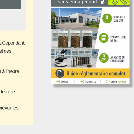
res.Cependant,
et des
a à l’heure
 de-cette
prévoir les