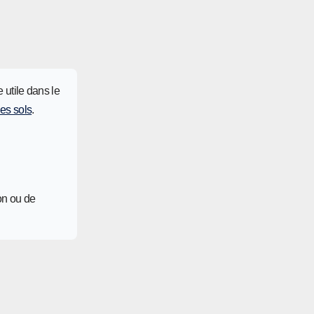
 utile dans le
des sols
.
on ou de