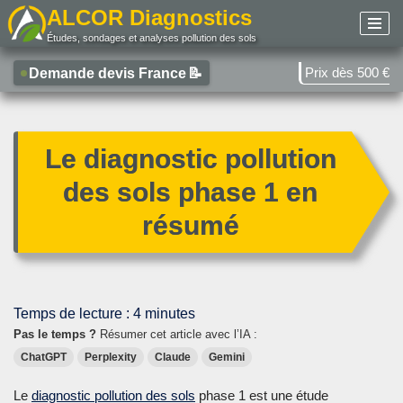
ALCOR Diagnostics
Études, sondages et analyses pollution des sols
Aller
au
Prix dès 500 €
Demande devis France
📝
contenu
Le diagnostic pollution
des sols phase 1 en
résumé
Temps de lecture :
4
minutes
Pas le temps ?
Résumer cet article avec l’IA :
ChatGPT
Perplexity
Claude
Gemini
Le
diagnostic pollution des sols
phase 1 est une étude