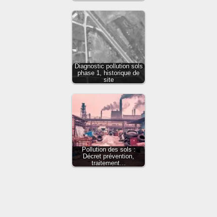
Diagnostic pollution sols
phase 1, historique de
site
Pollution des sols :
Décret prévention,
traitement…