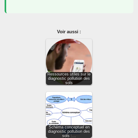
Voir aussi :
Ressources utiles sur le
diagnostic pollution des
sols
Schéma conceptuel en
diagnostic pollution des
sols :…