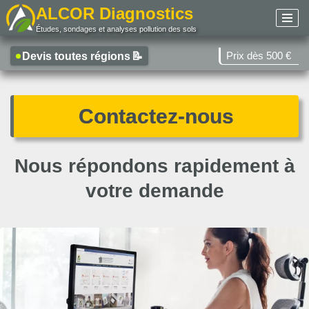
ALCOR Diagnostics
Études, sondages et analyses pollution des sols
Aller
au
Prix dès 500 €
Devis toutes régions
📝
contenu
Contactez-nous
Nous répondons rapidement à
votre demande