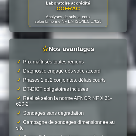
Laboratoire accrédité
COFRAC
Analyses de sols et eaux
selon la norme NF EN ISO/IEC 17025
☆
Nos avantages
✓
Prix maîtrisés toutes régions
✓
Diagnostic engagé dès votre accord
✓
Phases 1 et 2 conjointes, délais courts
✓
DT-DICT obligatoires incluses
✓
Réalisé selon la norme AFNOR NF X 31-
620-2
✓
Sondages sans dégradation
✓
Campagne de sondages dimensionnée au
site