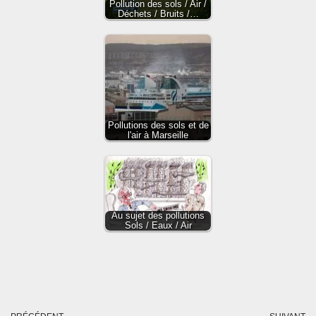
Pollution des sols / Air /
Déchets / Bruits /…
Pollutions des sols et de
l'air à Marseille
Au sujet des pollutions
Sols / Eaux / Air