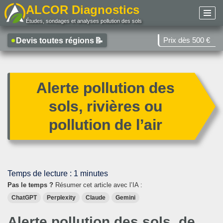
ALCOR Diagnostics
Études, sondages et analyses pollution des sols
Aller
au
Prix dès 500 €
Devis toutes régions
📝
contenu
Alerte pollution des
sols, rivières ou
pollution de l’air
Temps de lecture :
1
minutes
Pas le temps ?
Résumer cet article avec l’IA :
ChatGPT
Perplexity
Claude
Gemini
Alerte pollution des sols, de