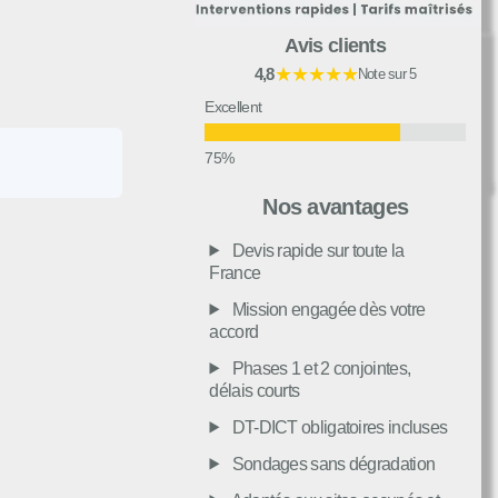
Avis clients
★★★★★
4,8
Note sur 5
Excellent
Très bon
Nos avantages
Devis rapide sur toute la
Moyen
France
Mission engagée dès votre
accord
Passable
Phases 1 et 2 conjointes,
délais courts
Décevant
DT-DICT obligatoires incluses
Sondages sans dégradation