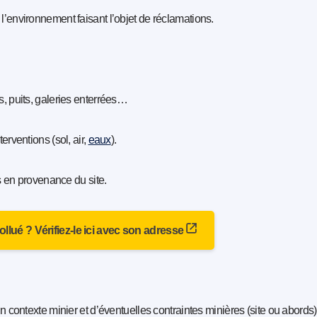
’environnement faisant l’objet de réclamations.
, puits, galeries enterrées…
rventions (sol, air,
eaux
).
s en provenance du site.
 pollué ? Vérifiez-le ici avec son adresse
n contexte minier et d’éventuelles contraintes minières (site ou abords)