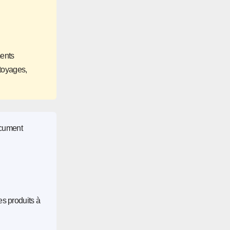
ments
ttoyages,
ocument
es produits à