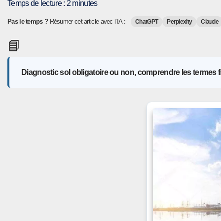
Temps de lecture :
2
minutes
Pas le temps ?
Résumer cet article avec l’IA :
ChatGPT
Perplexity
Claude
📘
Diagnostic sol obligatoire ou non, comprendre les termes f