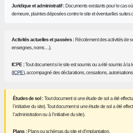
Juridique et administratif :
Documents existants pour le cas où 
demeure, plaintes déposées contre le site et éventuelles suites
Activités actuelles et passées :
Récolement des activités de se
enseignes, noms…).
ICPE :
Tout document si le site est soumis ou a été soumis à la l
(
ICPE
), accompagné des déclarations, cessations, autorisations
Études de sol :
Tout document si une étude de sol a été effect
l’initiative du site). Tout document si une étude de sol a été ef
l’administration ou à l’initiative du site).
Plans :
Plans ou schémas du site et d’implantation.