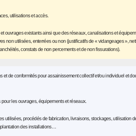
s, utilisations et accès.
et ouvrages existants ainsi que des réseaux, canalisations et équipe
es non utilisées, enterrées ou non (justificatifs de « vidangeages », ne
d’étanchéités, constats de non percements et de non fissurations).
et de conformités pour assainissement collectif et/ou individuel et d
s pour les ouvrages, équipements et réseaux.
tilisées, procédés de fabrication, livraisons, stockages, utilisation d
implantation des installations…