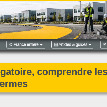
⊙ France entière
▤ Articles & guides
✉ 
égions :
Nantes
Bordeaux
igatoire, comprendre le
termes