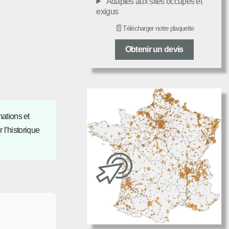
Adaptés aux sites occupés et
exigus
📄
Télécharger notre plaquette
Obtenir un devis
mations et
 l’historique