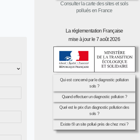
Consulter la carte des sites et sols
pollués en France
La réglementation Française
mise à jour le 7 août 2026
Qui est concerné par le diagnostic pollution
sols ?
Quand effectuer un diagnostic pollution ?
Quel est le prix d'un diagnostic pollution des
sols ?
Existe t'il un site pollué près de chez moi ?