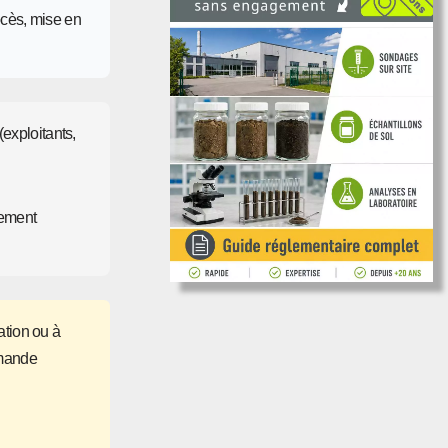
ocès, mise en
(exploitants,
nement
ation ou à
emande