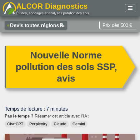
ALCOR Diagnostics
Études, sondages et analyses pollution des sols
Aller
au
Prix dès 500 €
Devis toutes régions
📝
contenu
Nouvelle Norme
pollution des sols SSP,
avis
Temps de lecture :
7
minutes
Pas le temps ?
Résumer cet article avec l’IA :
ChatGPT
Perplexity
Claude
Gemini