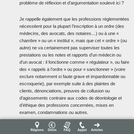
problème de réflexion et d’argumentation soulevé ici ?
Je rappelle également que les professions réglementées
nécessitent pour la plupart l’inscription à un ordre (des
médecins, des avocats, des notaires…) ou à une «
chambre » ou un « institut », mais que cet « ordre » (ou
autre) ne va certainement pas superviser toutes les
prestations ou les notes et rapports d’un médecin ou
d’un avocat : il fonctionne comme « régulateur », ou faire
des « rappels à l’ordre » ou pour « sanctionner » (voire
exclure notamment si faute grave et impardonnable ou
escroquerie), par exemple suite à des plaintes de
clients, dénonciations, preuves de collusion ou
d’agissements contraire aux codes de déontologie et
d’éthique des professions concernées, mises en
examen, condamnations ou autres.
Donc, lorsque la DGPR nous dit « l’obligation de
Régions
Devis
FAQ
Appel
Articles