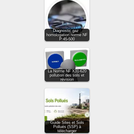
Diagnostic gaz :
homologation norme NF
P 45-500
La Norme NF X31-620
pollution des sols et
révision
Guide Sites et Sols
Pollués (SSP) à
télécharger