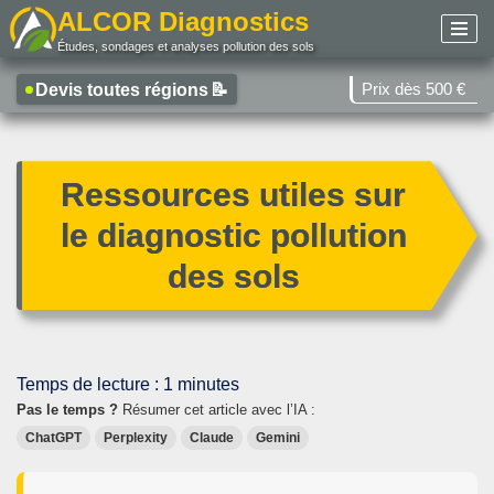
ALCOR Diagnostics
Études, sondages et analyses pollution des sols
Aller
au
Prix dès 500 €
Devis toutes régions
📝
contenu
Ressources utiles sur
le diagnostic pollution
des sols
Temps de lecture :
1
minutes
Pas le temps ?
Résumer cet article avec l’IA :
ChatGPT
Perplexity
Claude
Gemini