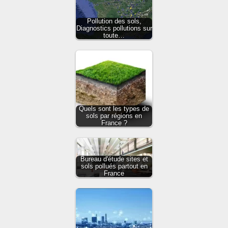
Pollution des sols,
Diagnostics pollutions sur
toute…
Quels sont les types de
sols par régions en
France ?
Bureau d'étude sites et
sols pollués partout en
France