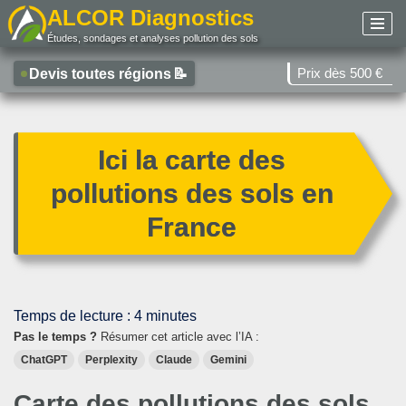
ALCOR Diagnostics
Études, sondages et analyses pollution des sols
Aller
au
Prix dès 500 €
Devis toutes régions
📝
contenu
Ici la carte des
pollutions des sols en
France
Temps de lecture :
4
minutes
Pas le temps ?
Résumer cet article avec l’IA :
ChatGPT
Perplexity
Claude
Gemini
Carte des pollutions des sols