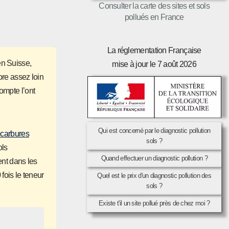
Consulter la carte des sites et sols
pollués en France
La réglementation Française
en Suisse,
mise à jour le 7 août 2026
ore assez loin
ompte l’ont
Qui est concerné par le diagnostic pollution
carbures
sols ?
ols
Quand effectuer un diagnostic pollution ?
ent dans les
ois le teneur
Quel est le prix d'un diagnostic pollution des
sols ?
Existe t'il un site pollué près de chez moi ?