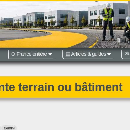
⊙ France entière
▤ Articles & guides
✉ 
égions :
Nantes
Bordeaux
nte terrain ou bâtiment
Gemini