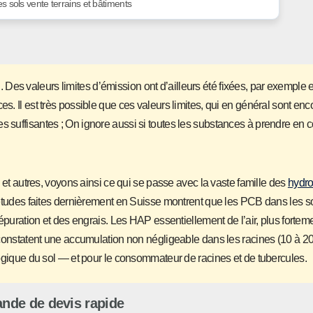
es sols vente terrains et bâtiments
 Des valeurs limites d’émission ont d’ailleurs été fixées, par exemple 
s. Il est très possible que ces valeurs limites, qui en général sont enc
 suffisantes ; On ignore aussi si toutes les substances à prendre en c
s et autres, voyons ainsi ce qui se passe avec la vaste famille des
hydro
études faites dernièrement en Suisse montrent que les PCB dans les s
’épuration et des engrais. Les HAP essentiellement de l’air, plus fortem
tatent une accumulation non négligeable dans les racines (10 à 20 f
ologique du sol — et pour le consommateur de racines et de tubercules.
nde de devis rapide