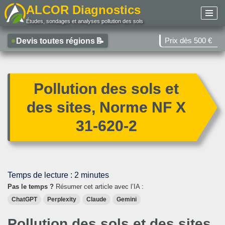
ALCOR Diagnostics
Études, sondages et analyses pollution des sols
Aller
au
Prix dès 500 €
Devis toutes régions
📝
contenu
Pollution des sols et
des sites, Norme NF X
31-620-2
Temps de lecture :
2
minutes
Pas le temps ?
Résumer cet article avec l’IA :
ChatGPT
Perplexity
Claude
Gemini
Pollution des sols et des sites