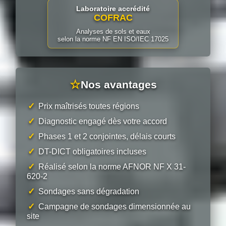
Laboratoire accrédité
COFRAC
Analyses de sols et eaux
selon la norme NF EN ISO/IEC 17025
☆
Nos avantages
✓
Prix maîtrisés toutes régions
✓
Diagnostic engagé dès votre accord
✓
Phases 1 et 2 conjointes, délais courts
✓
DT-DICT obligatoires incluses
✓
Réalisé selon la norme AFNOR NF X 31-
620-2
✓
Sondages sans dégradation
✓
Campagne de sondages dimensionnée au
site