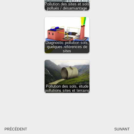
Pollution des sites et sols
pollués / désamiantage
Diagnostic pollution sols,
quelques références de
sites
Pollution des sols, étude
pollutions sites et terrains
PRÉCÉDENT
SUIVANT