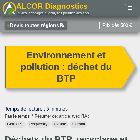
ALCOR Diagnostics
Études, sondages et analyses pollution des sols
Aller
au
Prix dès 500 €
Devis toutes régions
📝
contenu
Environnement et
pollution : déchet du
BTP
Temps de lecture :
5
minutes
Pas le temps ?
Résumer cet article avec l’IA :
ChatGPT
Perplexity
Claude
Gemini
Déchets du BTP, recyclage et