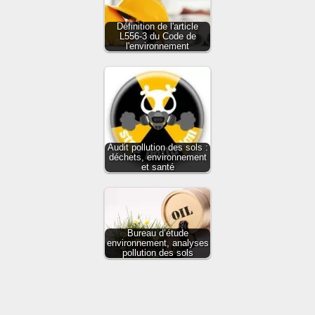
Définition de l'article
L556-3 du Code de
l'environnement
Audit pollution des sols :
déchets, environnement
et santé
Bureau d’étude
environnement, analyses
pollution des sols