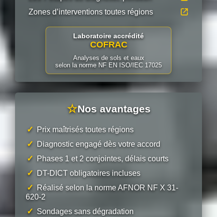
Zones d’interventions toutes régions
Laboratoire accrédité
COFRAC
Analyses de sols et eaux
selon la norme NF EN ISO/IEC 17025
☆
Nos avantages
✓
Prix maîtrisés toutes régions
✓
Diagnostic engagé dès votre accord
✓
Phases 1 et 2 conjointes, délais courts
✓
DT-DICT obligatoires incluses
✓
Réalisé selon la norme AFNOR NF X 31-
620-2
✓
Sondages sans dégradation