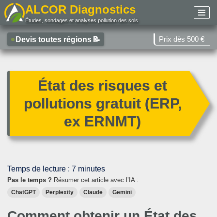
ALCOR Diagnostics
Études, sondages et analyses pollution des sols
Aller
au
Prix dès 500 €
Devis toutes régions
📝
contenu
État des risques et
pollutions gratuit (ERP,
ex ERNMT)
Temps de lecture :
7
minutes
Pas le temps ?
Résumer cet article avec l’IA :
ChatGPT
Perplexity
Claude
Gemini
Comment obtenir un État des