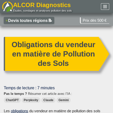
ALCOR Diagnostics
Études, sondages et analyses pollution des sols
Aller
au
Prix dès 500 €
Devis toutes régions
📝
contenu
Obligations du vendeur
en matière de Pollution
des Sols
Temps de lecture :
7
minutes
Pas le temps ?
Résumer cet article avec l’IA :
ChatGPT
Perplexity
Claude
Gemini
Les
obligations
du vendeur en matière de pollution des sols