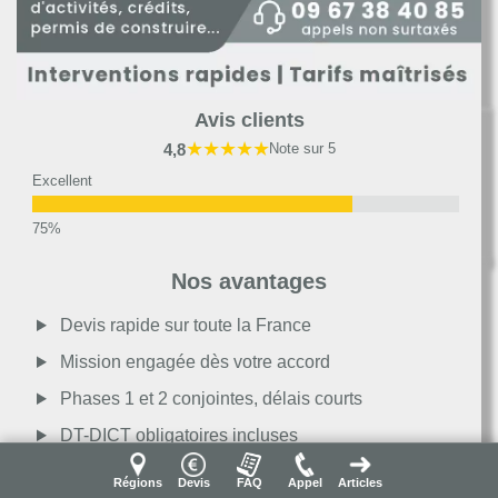
Avis clients
★★★★★
4,8
Note sur 5
Excellent
Très bon
Nos avantages
Moyen
Devis rapide sur toute la France
Mission engagée dès votre accord
Passable
Phases 1 et 2 conjointes, délais courts
DT-DICT obligatoires incluses
Décevant
Sondages sans dégradation
Régions
Devis
FAQ
Appel
Articles