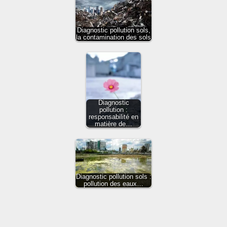
Diagnostic pollution sols,
la contamination des sols
Diagnostic
pollution :
responsabilité en
matière de…
Diagnostic pollution sols :
pollution des eaux…