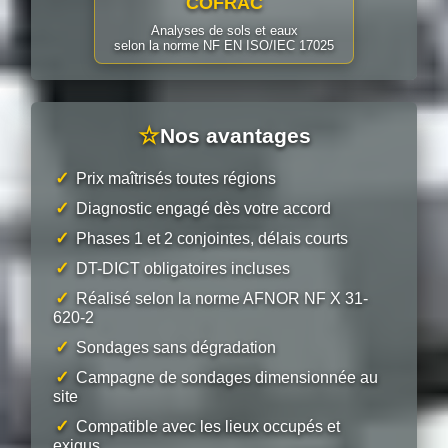
COFRAC
Analyses de sols et eaux
selon la norme NF EN ISO/IEC 17025
☆
Nos avantages
✓
Prix maîtrisés toutes régions
✓
Diagnostic engagé dès votre accord
✓
Phases 1 et 2 conjointes, délais courts
✓
DT-DICT obligatoires incluses
✓
Réalisé selon la norme AFNOR NF X 31-
620-2
✓
Sondages sans dégradation
✓
Campagne de sondages dimensionnée au
site
✓
Compatible avec les lieux occupés et
exigus