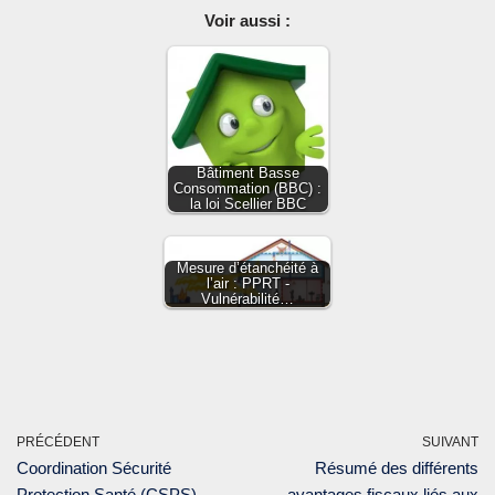
Voir aussi :
Bâtiment Basse
Consommation (BBC) :
la loi Scellier BBC
Mesure d’étanchéité à
l’air : PPRT -
Vulnérabilité…
PRÉCÉDENT
SUIVANT
Coordination Sécurité
Résumé des différents
Protection Santé (CSPS)
avantages fiscaux liés aux