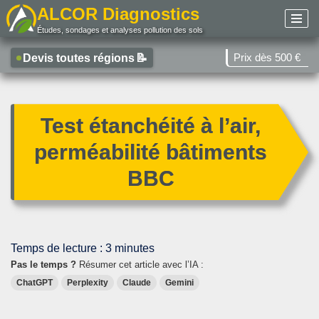
ALCOR Diagnostics
Études, sondages et analyses pollution des sols
Aller
au
Prix dès 500 €
Devis toutes régions
📝
contenu
Test étanchéité à l’air,
perméabilité bâtiments
BBC
Temps de lecture :
3
minutes
Pas le temps ?
Résumer cet article avec l’IA :
ChatGPT
Perplexity
Claude
Gemini