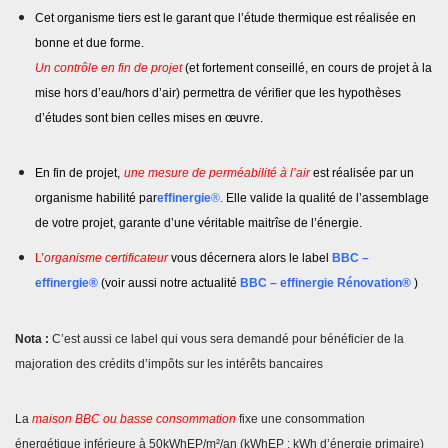
Cet organisme tiers est le garant que l’étude thermique est réalisée en
bonne et due forme.
Un contrôle
en fin de projet
(et fortement conseillé, en cours de projet
à la
mise hors d’eau/hors d’air) permettra de vérifier que les hypothèses
d’études sont bien celles mises en œuvre.
En fin de projet,
une mesure de perméabilité à l’air
est réalisée par un
organisme habilité par
effinergie
®
.
Elle valide la qualité de l’assemblage
de votre projet, garante d’une véritable maitrîse de l’énergie.
L’
organisme certificateur
vous décernera alors le label
BBC –
effinergie®
(voir aussi notre actualité
BBC – effinergie Rénovation®
)
Nota :
C’est aussi ce label qui vous sera demandé pour bénéficier de la
majoration des crédits d’impôts sur les intérêts bancaires
La
maison BBC ou basse consommation
fixe une consommation
énergétique inférieure à 50kWhEP/m²/an (kWhEP : kWh d’énergie primaire)