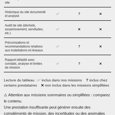
site
Historique du site documenté
✅
?
❌
et analysé
Audit de site (déchets,
assainissement, servitudes,
✅
❌
❌
etc.)
Préconisations et
recommandations relatives
✅
?
❌
aux installations et réseaux
Rapport détaillé avec
constats, analyse et limites
✅
?
❌
de mission
Lecture du tableau : ✅ inclus dans nos missions
?
inclus chez
certains prestataires ❌ non inclus dans les missions simplifiées
⚠️ Attention aux missions sommaires ou simplifiées : comparez
le contenu.
Une prestation insuffisante peut générer ensuite des
compléments de mission, des incertitudes ou des anomalies