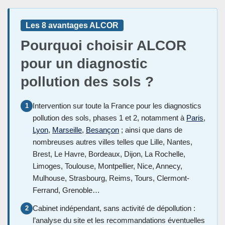
Les 8 avantages ALCOR
Pourquoi choisir ALCOR
pour un diagnostic
pollution des sols ?
Intervention sur toute la France pour les diagnostics
1
pollution des sols, phases 1 et 2, notamment à
Paris
,
Lyon
,
Marseille
,
Besançon
; ainsi que dans de
nombreuses autres villes telles que Lille, Nantes,
Brest, Le Havre, Bordeaux, Dijon, La Rochelle,
Limoges, Toulouse, Montpellier, Nice, Annecy,
Mulhouse, Strasbourg, Reims, Tours, Clermont-
Ferrand, Grenoble…
Cabinet indépendant, sans activité de dépollution :
2
l’analyse du site et les recommandations éventuelles