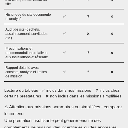
site
Historique du site documenté
✅
?
❌
et analysé
Audit de site (déchets,
assainissement, servitudes,
✅
❌
❌
etc.)
Préconisations et
recommandations relatives
✅
?
❌
aux installations et réseaux
Rapport détaillé avec
constats, analyse et limites
✅
?
❌
de mission
Lecture du tableau : ✅ inclus dans nos missions
?
inclus chez
certains prestataires ❌ non inclus dans les missions simplifiées
⚠️ Attention aux missions sommaires ou simplifiées : comparez
le contenu.
Une prestation insuffisante peut générer ensuite des
compléments de mission, des incertitudes ou des anomalies