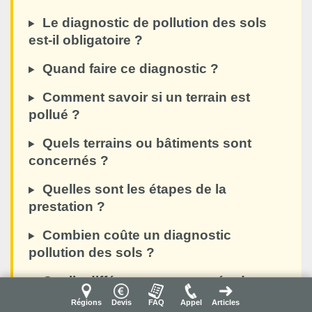
Le diagnostic de pollution des sols
est-il obligatoire ?
Quand faire ce diagnostic ?
Comment savoir si un terrain est
pollué ?
Quels terrains ou bâtiments sont
concernés ?
Quelles sont les étapes de la
prestation ?
Combien coûte un diagnostic
pollution des sols ?
Quelle différence avec une étude
géotechnique G1 ou G2 ?
Régions
Devis
FAQ
Appel
Articles